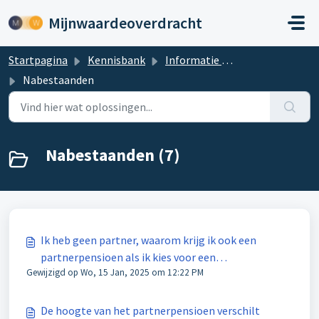
Doorgaan naar hoofdinhoud
Mijnwaardeoverdracht
Startpagina
Kennisbank
Informatie over uw Waardeoverdracht voorstel
Nabestaanden
Nabestaanden (7)
Ik heb geen partner, waarom krijg ik ook een
partnerpensioen als ik kies voor een
Gewijzigd op Wo, 15 Jan, 2025 om 12:22 PM
waardeoverdracht?
De hoogte van het partnerpensioen verschilt