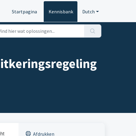
Startpagina
Kennisbank
Dutch
itkeringsregeling
ht
Afdrukken