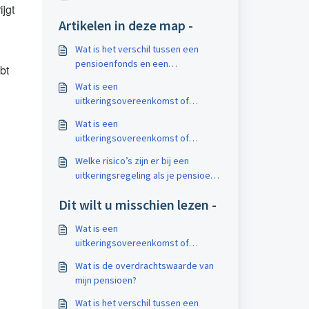
ijgt
Artikelen in deze map -
Wat is het verschil tussen een
pensioenfonds en een
bt
pensioenverzekeraar?
Wat is een
uitkeringsovereenkomst of
uitkeringsregeling op basis van
Wat is een
middeloon?
uitkeringsovereenkomst of
uitkeringsregeling op basis van
Welke risico’s zijn er bij een
eindloon?
uitkeringsregeling als je pensioen
is ondergebracht bij een
Dit wilt u misschien lezen -
pensioenfonds?
Wat is een
uitkeringsovereenkomst of
uitkeringsregeling op basis van
Wat is de overdrachtswaarde van
eindloon?
mijn pensioen?
Wat is het verschil tussen een