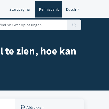
Startpagina
Kennisbank
Dutch
 te zien, hoe kan
Afdrukken