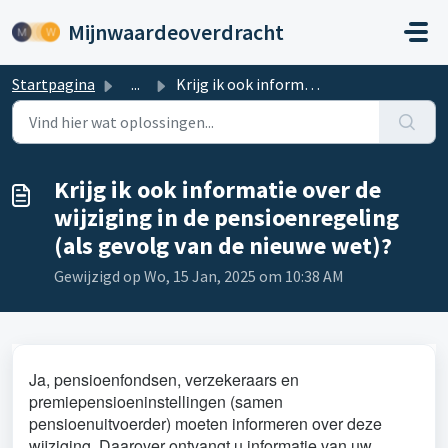
Doorgaan naar hoofdinhoud
Mijnwaardeoverdracht
Startpagina
...
Krijg ik ook informatie over de wijziging in de pensioenr...
Krijg ik ook informatie over de
wijziging in de pensioenregeling
(als gevolg van de nieuwe wet)?
Gewijzigd op Wo, 15 Jan, 2025 om 10:38 AM
Ja, pensioenfondsen, verzekeraars en
premiepensioeninstellingen (samen
pensioenuitvoerder) moeten informeren over deze
wijziging. Daarover ontvangt u informatie van uw