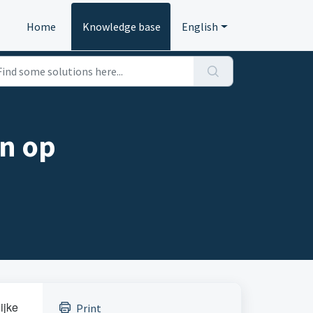
Home
Knowledge base
English
en op
ijke
Print