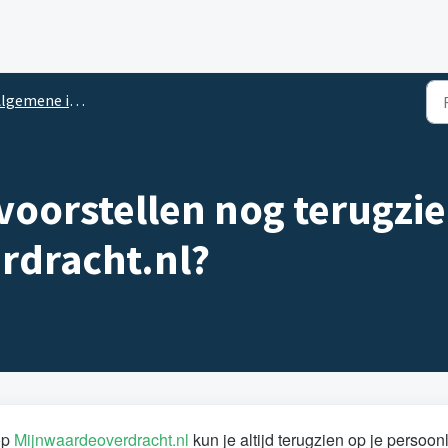
lgemene informatie
voorstellen nog terugzi
rdracht.nl?
op
Mijnwaardeoverdracht.nl
kun je altijd terugzien op je persoonl