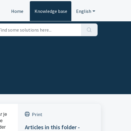
Home
Knowledge base
English
r je
Print
je
der
Articles in this folder -