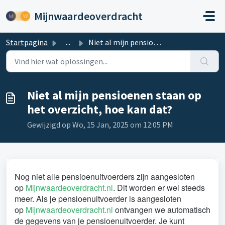
Doorgaan naar hoofdinhoud
Mijnwaardeoverdracht
Startpagina
...
Niet al mijn pensioenen staan op het overzicht, hoe kan dat?
Niet al mijn pensioenen staan op
het overzicht, hoe kan dat?
Gewijzigd op Wo, 15 Jan, 2025 om 12:05 PM
Nog niet alle pensioenuitvoerders zijn aangesloten
op
Mijnwaardeoverdracht.nl
. Dit worden er wel steeds
meer. Als je pensioenuitvoerder is aangesloten
op
Mijnwaardeoverdracht.nl
ontvangen we automatisch
de gegevens van je pensioenuitvoerder. Je kunt