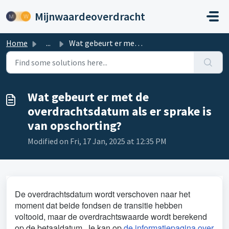
Skip to main content
Mijnwaardeoverdracht
Home
...
Wat gebeurt er met de overdrachtsdatum als er sprake is v...
Wat gebeurt er met de
overdrachtsdatum als er sprake is
van opschorting?
Modified on Fri, 17 Jan, 2025 at 12:35 PM
De overdrachtsdatum wordt verschoven naar het
moment dat beide fondsen de transitie hebben
voltooid, maar de overdrachtswaarde wordt berekend
op de betaaldatum. Je kan op
de informatiepagina over